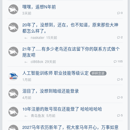
嘿嘿，遥想N年前
3天前
0
20年了，没想到，还在，也不知道，原来那些大神
都怎么样了。
←
naskater
15天前
2
21年了.....有多少老鸟还在这留下你的联系方式做个
朋友吧
←
cl868ok
29天前
105
人工智能训练师 职业技能等级认定
碎碎念说
1月前
0
泪目了，没想到暗组还能登录
4月前
0
10年注册的账号现在还能登了 哈哈哈哈哈
←
青岛鱼友
5月前
5
2027马年农历新年了，祝大家马年开心，万事如意