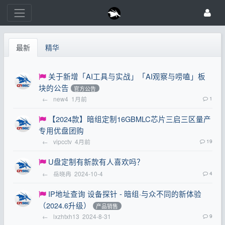
最新
精华
关于新增「AI工具与实战」「AI观察与唠嗑」板
块的公告
官方公告
←
new4
1月前
1
【2024款】暗组定制16GBMLC芯片三启三区量产
专用优盘团购
←
vipcctv
4月前
19
U盘定制有新款有人喜欢吗？
←
岳晓冉
2024-10-4
4
IP地址查询 设备探针 - 暗组·与众不同的新体验
（2024.6升级）
产品销售
←
lxzhtxh13
2024-8-31
9